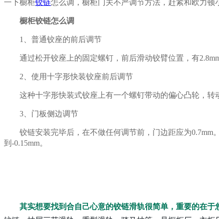
一下橱柜
铰链
怎么调，橱柜门关不严调节方法，赶紧和欧力顿
橱柜铰链怎么调
1
、普通铰座的前后调节
通过松开铰座上的固定螺钉，前后滑动铰臂位置，有2.8
2
、使用十字形快装铰座前后调节
这种十字形快装式铰座上有一个螺钉带动的偏心凸轮，转动凸轮
3
、门板侧边调节
铰链安装完毕后，在不做任何调节前，门边距应为0.7mm。
到-0.15mm。
其实想要找到合自己心意的铰链滑轨很简单，重要的在于