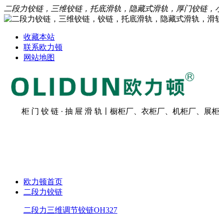
二段力铰链，三维铰链，托底滑轨，隐藏式滑轨，厚门铰链，
收藏本站
联系欧力顿
网站地图
柜 门 铰 链 · 抽 屉 滑 轨丨橱柜厂、衣柜厂、机柜厂、展柜
欧力顿首页
二段力铰链
二段力三维调节铰链OH327