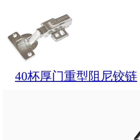
40杯厚门重型阻尼铰链