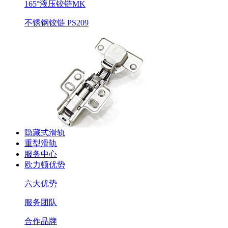
165°液压铰链MK
不锈钢铰链 PS209
隐藏式滑轨
重型滑轨
服务中心
欧力顿优势
六大优势
服务团队
合作品牌