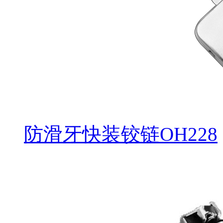
防滑牙快装铰链OH228