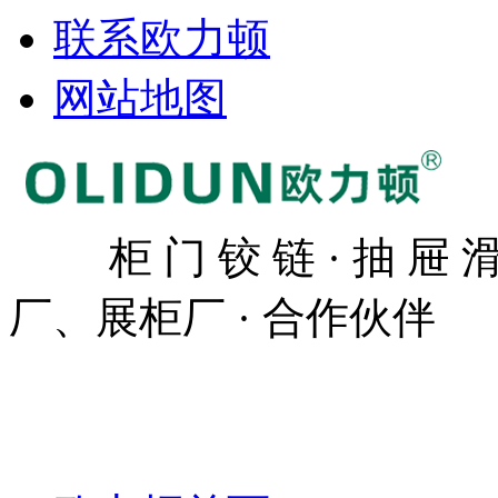
联系欧力顿
网站地图
柜 门 铰 链 · 抽 屉
厂、展柜厂 · 合作伙伴