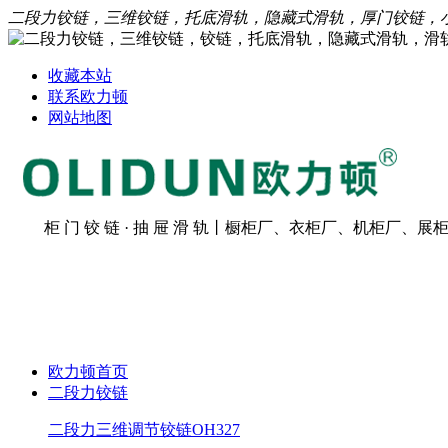
二段力铰链，三维铰链，托底滑轨，隐藏式滑轨，厚门铰链，
收藏本站
联系欧力顿
网站地图
柜 门 铰 链 · 抽 屉 滑 轨丨橱柜厂、衣柜厂、机柜厂、展柜
欧力顿首页
二段力铰链
二段力三维调节铰链OH327